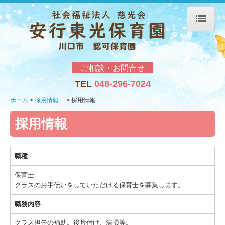
ホーム
園の概要
ご相談・お問合せ
TEL
048-296-7024
当園について
ホーム
採用情報
採用情報
施設のご案内
採用情報
入園案内
園の一日
職種
園の行事
保育士
クラスのお手伝いをしていただける保育士を募集します。
採用情報
職務内容
採用情報
クラス担任の補助。後片付け、清掃等。