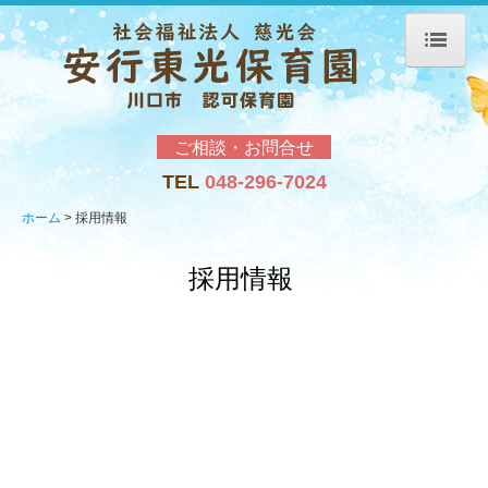
ホーム
園の概要
ご相談・お問合せ
TEL
048-296-7024
当園について
ホーム
採用情報
施設のご案内
採用情報
入園案内
園の一日
園の行事
採用情報
採用情報