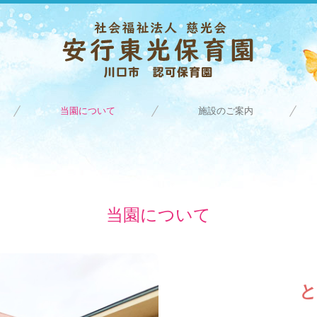
当園について
施設のご案内
当園について
と