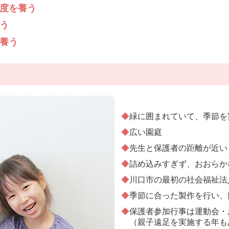
度を養う
う
養う
◆
緑に囲まれていて、季節を
◆
広い園庭
◆
先生と保護者の距離が近い
◆
詰め込みすぎず、おおらか
◆
川口市の最初の社会福祉法
◆
季節に合った製作を行い、
◆
保護者参加行事は運動会・
（親子遠足を実施する年も