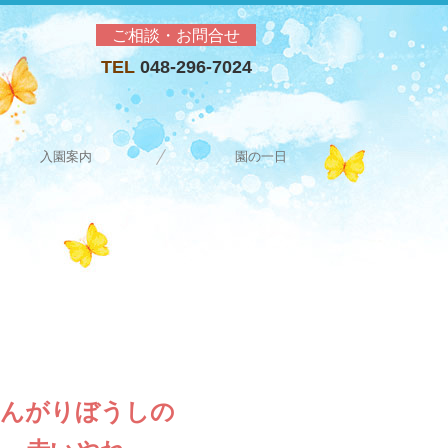
ご相談・お問合せ
TEL
048-296-7024
入園案内
園の一日
園の行事
んがりぼうしの